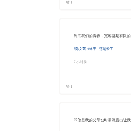
赞 1
到底我们的青春，宽容都是有限的
#陈文茜
#终于
，
还是爱了
7 小时前
赞 1
即使是我的父母也时常流露出让我