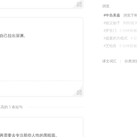
浏览
#中岛美嘉
浏览于刚刚 
#如父如子
刚刚被浏览 
#罗生门
2 分钟前被浏览
自己拉出深渊。
#盛夏的方程式
4 
#艾怡良
6 分钟前被浏览
译文词汇
分类浏
高的 5 条短句
再需要去专注那些人性的黑暗面。