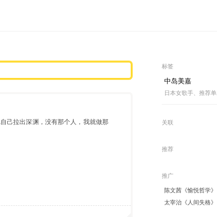
标签
中岛美嘉
日本女歌手、推荐单
把自己拉出深渊，没有那个人，我就做那
关联
推荐
推广
陈文茜《愉悦哲学》
太宰治《人间失格》