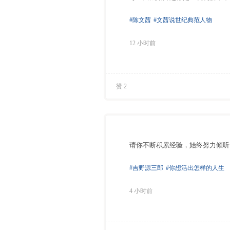
#陈文茜
#文茜说世纪典范人物
12 小时前
赞 2
请你不断积累经验，始终努力倾听
#吉野源三郎
#你想活出怎样的人生
4 小时前