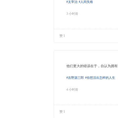
#太宰治
#人间失格
3 小时前
赞 1
他们更大的错误在于，自认为拥有
#吉野源三郎
#你想活出怎样的人生
4 小时前
赞 1