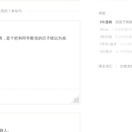
高的 5 条短句
浏览
#许愿树
浏览于刚刚 08
#Kent
7 分钟前被浏览 
#陈祥榕
9 分钟前被浏览
酒，是个把和同学厮混的日子错以为就
#亨利·梭罗
14 分钟
#任素汐
14 分钟前被浏
译文词汇
分类浏
路人。