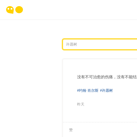
没有不可治愈的伤痛，没有不能结
#约翰·肖尔斯
#许愿树
昨天
赞