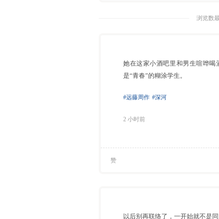
浏览数最
她在这家小酒吧里和男生喧哗喝
是“青春”的糊涂学生。
#远藤周作
#深河
2 小时前
赞
以后别再联络了，一开始就不是同