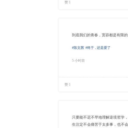
赞 1
到底我们的青春，宽容都是有限的
#陈文茜
#终于
，
还是爱了
5 小时前
赞 1
只要能不迟不早地理解逆境哲学
生注定不会痛苦于太多事，也不