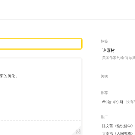
标签
许愿树
美国作家约翰·肖尔
束的沉沦。
关联
推荐
#约翰·肖尔斯
没有
推广
陈文茜《愉悦哲学》
太宰治《人间失格》