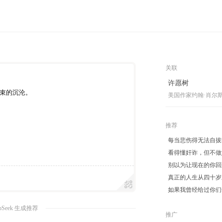
关联
许愿树
束的沉沦。
美国作家约翰·肖尔
推荐
每当悲伤得无法自拔
看得懂奸诈，但不做
别以为让现在的你回
真正的人生从四十岁
如果我曾经给过你们
pSeek 生成推荐
推广