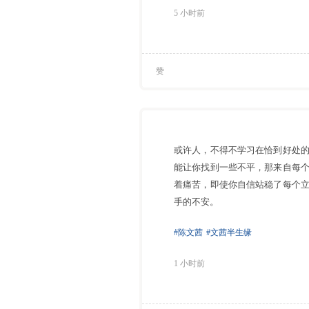
5 小时前
赞
或许人，不得不学习在恰到好处
能让你找到一些不平，那来自每
着痛苦，即使你自信站稳了每个
手的不安。
#陈文茜
#文茜半生缘
1 小时前