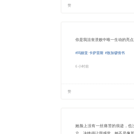
赞
你是我沮丧溃败中唯一生动的亮点
#玛丽亚·卡萨雷斯
#致加缪情书
6 小时前
赞
她脸上没有一丝痛苦的痕迹，也
立，决绝得让我感觉，她不是像