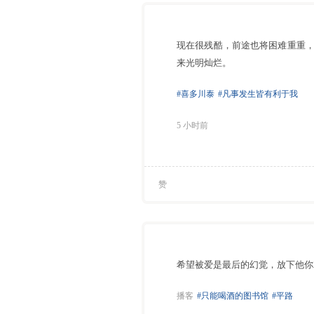
现在很残酷，前途也将困难重重
来光明灿烂。
#喜多川泰
#凡事发生皆有利于我
5 小时前
赞
希望被爱是最后的幻觉，放下他你
播客
#只能喝酒的图书馆
#平路