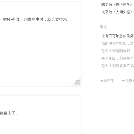
陈文茜《愉悦哲学》
太宰治《人间失格》
，但内心有真正想做的事时，就会觉得未
浏览
没有不可治愈的伤痛
饿的时候才吃饭，爱
每个人都是驯兽师，
每个年龄，都有每个
每个人都假装看不见
收录声明
分类浏
就自由了。