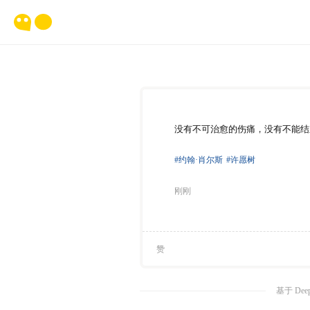
没有不可治愈的伤痛，没有不能结
#约翰·肖尔斯
#许愿树
刚刚
赞
基于 Dee