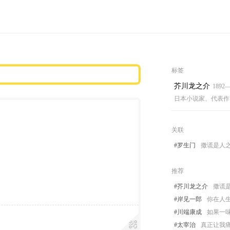
标签
芥川龙之介
1892—
日本小说家、代表作
关联
#罗生门
撒谎是人
推荐
#芥川龙之介
撒谎
#岸见一郎
你在人生
#川端康成
如果一
#太宰治
真正让我