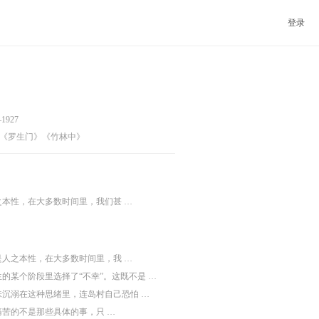
登录
1927
《罗生门》《竹林中》
之本性，在大多数时间里，我们甚 …
是人之本性，在大多数时间里，我 …
的某个阶段里选择了“不幸”。这既不是 …
味沉溺在这种思绪里，连岛村自己恐怕 …
痛苦的不是那些具体的事，只 …