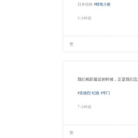
日本动画
#蜡笔小新
3 小时前
赞
我们相距最近的时候，正是我们忘
#安德烈·纪德
#窄门
7 小时前
赞