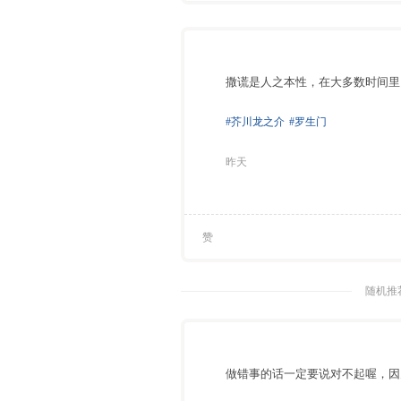
撒谎是人之本性，在大多数时间里
#芥川龙之介
#罗生门
昨天
赞
随机推荐
做错事的话一定要说对不起喔，因