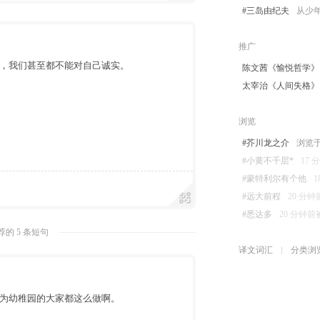
#三岛由纪夫
从少
推广
，我们甚至都不能对自己诚实。
陈文茜《愉悦哲学》
太宰治《人间失格》
浏览
#芥川龙之介
浏览于刚
#小黄不千层*
17 
#蒙特利尔有个他
1
#远大前程
20 分钟前
#悉达多
20 分钟前被浏
的 5 条短句
译文词汇
分类浏
为幼稚园的大家都这么做啊。