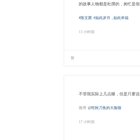
的故事人物都是杜撰的，匆忙是假
#陈文茜
#如此岁月
，
如此幸福
13 小时前
赞
不管我实际上几点睡，但是只要说
微博
@吃秋刀鱼的大脸猫
17 小时前