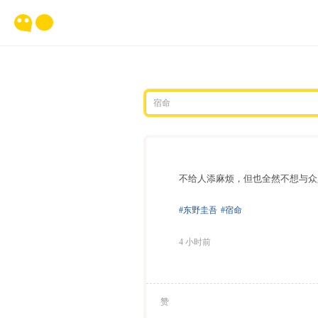
不给人添麻烦，但也全然不想与众
#东野圭吾
#宿命
4 小时前
赞