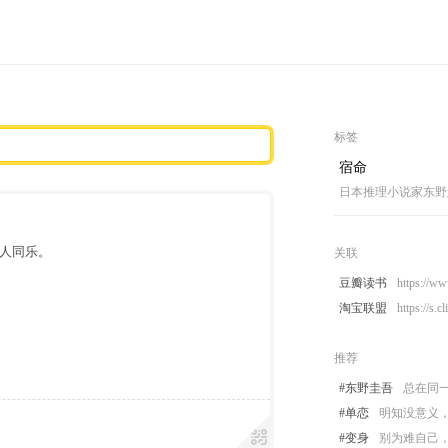
标签
宿命
日本推理小说家东野
人同乐。
关联
豆瓣读书
https://w
淘宝联盟
https://s.
推荐
#东野圭吾
总在同
#单恋
明知没意义
#变身
别为难自己，