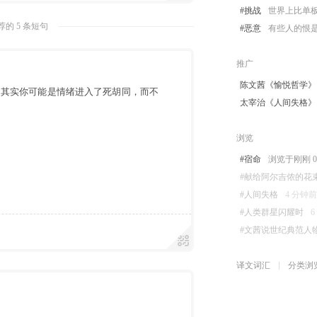
#挑战
世界上比单
的 5 条短句
#恶意
有些人的恨
推广
陈文茜《愉悦哲学》
，其实你可能是情绪进入了死胡同，而不
太宰治《人间失格》
浏览
#宿命
浏览于刚刚 08-
#献给阿尔吉侬的花
#人间失格
4 分钟前被
#人类群星闪耀时
6
#文茜说世纪典范人
译文词汇
分类浏