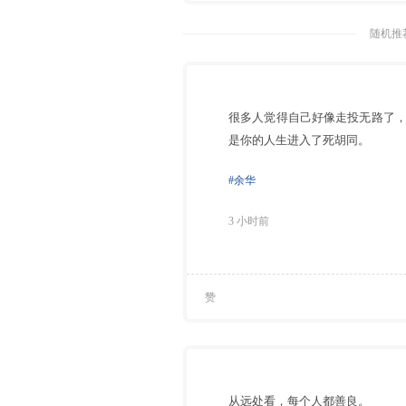
随机推荐
很多人觉得自己好像走投无路了
是你的人生进入了死胡同。
#余华
3 小时前
赞
从远处看，每个人都善良。