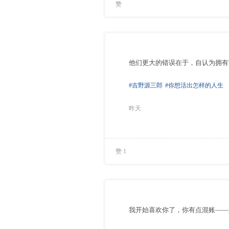
赞
他们更大的错误在于，自认为拥有
#吉野源三郎
#你想活出怎样的人生
昨天
赞 1
我开始喜欢你了，你有点混账——