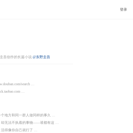
登录
圭吾创作的长篇小说
@东野圭吾
ww.douban.com/search …
click.taobao.com …
一个地方和同一群人做同样的事久 …
，却无法不执着的事物——谁都有这 …
活得像你自己就行了 …