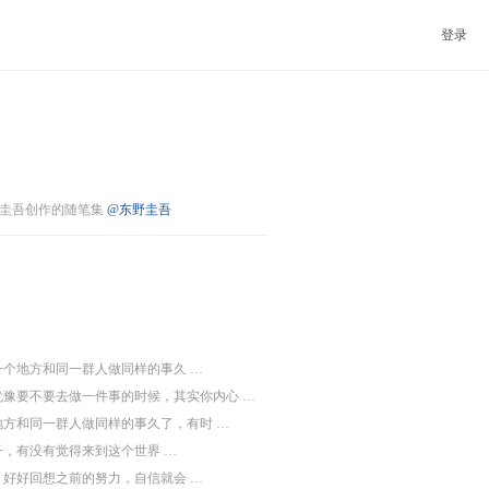
登录
圭吾创作的随笔集
@东野圭吾
一个地方和同一群人做同样的事久 …
犹豫要不要去做一件事的时候，其实你内心 …
地方和同一群人做同样的事久了，有时 …
子，有没有觉得来到这个世界 …
，好好回想之前的努力，自信就会 …