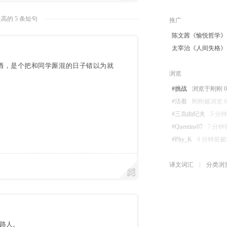
高的 5 条短句
推广
陈文茜《愉悦哲学》
太宰治《人间失格》
酒，是个把和同学厮混的日子错以为就
浏览
#挑战
浏览于刚刚 08-
#活着
刚刚被浏览 08-
#三岛由纪夫
5 分钟
#Quentins07
7 分钟前
#Phy_K
9 分钟前被浏览
译文词汇
分类浏
路人。