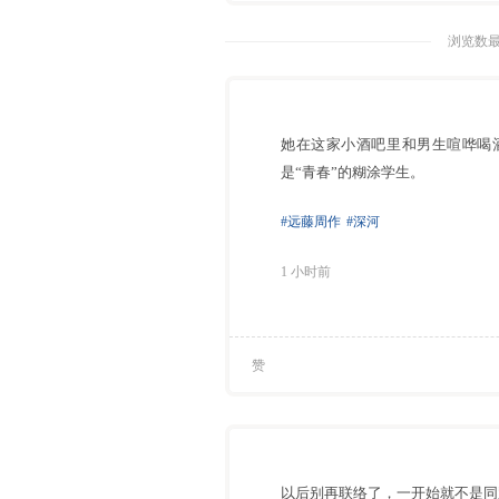
浏览数最
她在这家小酒吧里和男生喧哗喝
是“青春”的糊涂学生。
#远藤周作
#深河
1 小时前
赞
以后别再联络了，一开始就不是同