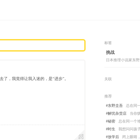
标签
挑战
日本推理小说家东野
去了，我觉得让我入迷的，是“进步”。
关联
推荐
#东野圭吾
总在同
#解忧杂货店
当你
#秘密
总在同一个
#时生
我想问问孩
#放学后
闭上眼睛