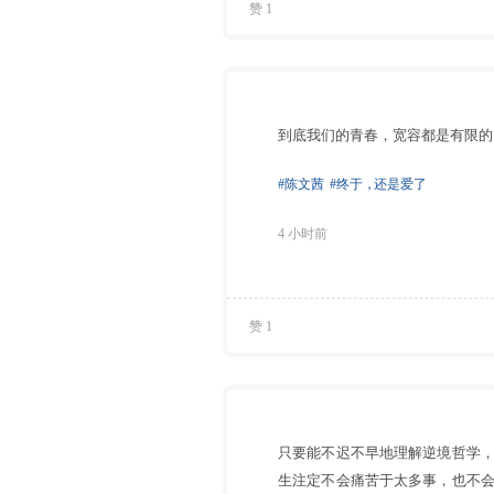
赞 1
到底我们的青春，宽容都是有限的
#陈文茜
#终于
，
还是爱了
4 小时前
赞 1
只要能不迟不早地理解逆境哲学
生注定不会痛苦于太多事，也不