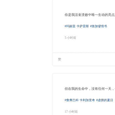
你是我沮丧溃败中唯一生动的亮点
#玛丽亚·卡萨雷斯
#致加缪情书
5 小时前
赞
但在我的生命中，没有任何一天，
#詹弗兰科·卡利加里奇
#虚掷的夏日
17 小时前