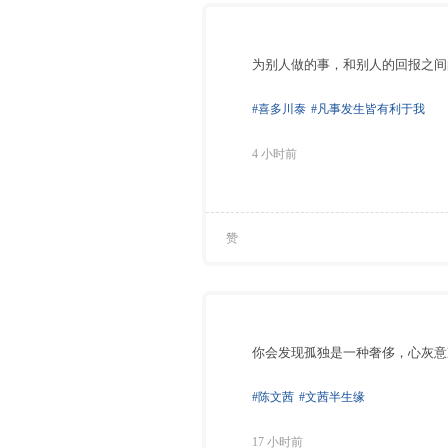
为别人做的事，和别人的回报之间
#喜多川泰
#凡事发生皆有利于我
4 小时前
赞
你会发现孤独是一种奢侈，心灰意
#陈文茜
#文茜半生缘
17 小时前