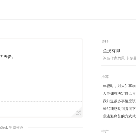
关联
鱼没有脚
力去爱。
冰岛作家约恩·卡尔
推荐
年轻时，对未知事物
人类拥有决定自己言
我知道很多事情应该
虽然我感觉到脚底下
我逃避痛苦的方式就
pSeek 生成推荐
推广