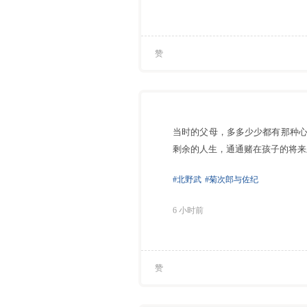
赞
当时的父母，多多少少都有那种
剩余的人生，通通赌在孩子的将来
#北野武
#菊次郎与佐纪
6 小时前
赞