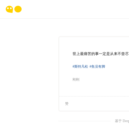
世上最痛苦的事一定是从来不曾尽
#斯特凡松
#鱼没有脚
刚刚
赞
基于 Dee