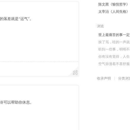
陈文茜《愉悦哲学》
太宰治《人间失格》
的落差就是“运气”。
浏览
世上最痛苦的事一定
挨了骂，哇的一声就
听到一些事，明明不
你有没有觉得，人生
空气弥漫着不甚舒服
收录声明
分类浏
冷可以帮助你休息。