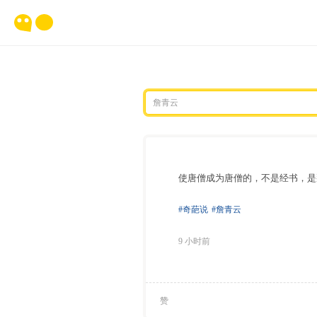
使唐僧成为唐僧的，不是经书，是
#奇葩说
#詹青云
9 小时前
赞