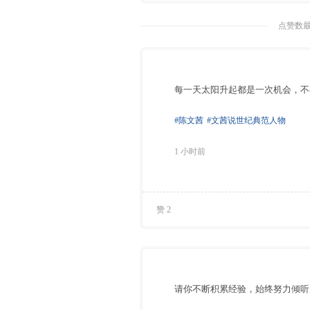
点赞数最
每一天太阳升起都是一次机会，不
#陈文茜
#文茜说世纪典范人物
1 小时前
赞 2
请你不断积累经验，始终努力倾听