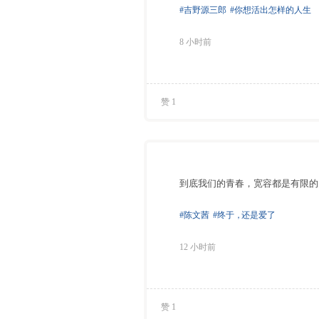
#吉野源三郎
#你想活出怎样的人生
8 小时前
赞 1
到底我们的青春，宽容都是有限的
#陈文茜
#终于
，
还是爱了
12 小时前
赞 1