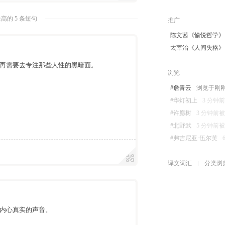
高的 5 条短句
推广
陈文茜《愉悦哲学》
太宰治《人间失格》
再需要去专注那些人性的黑暗面。
浏览
#詹青云
浏览于刚刚 08
#华灯初上
3 分钟前被
#许愿树
3 分钟前被浏览
#北野武
5 分钟前被浏览
#弗吉尼亚·伍尔芙
译文词汇
分类浏
内心真实的声音。