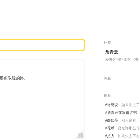
标签
詹青云
爱奇艺网络综艺《奇
那条取经的路。
关联
推荐
#奇葩说
如果失去
#詹青云在靠谱讲书
#颜如晶
别人是狗，
#花希
要允许那些
#艾力
如果失去了