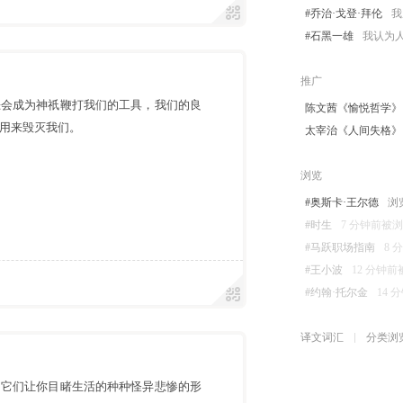
#乔治·戈登·拜伦
我
#石黑一雄
我认为
推广
恶会成为神祇鞭打我们的工具，我们的良
陈文茜《愉悦哲学》
用来毁灭我们。
太宰治《人间失格》
浏览
#奥斯卡·王尔德
浏览
#时生
7 分钟前被浏览 
#马跃职场指南
8 
#王小波
12 分钟前被浏
#约翰·托尔金
14 分
译文词汇
分类浏
。它们让你目睹生活的种种怪异悲惨的形