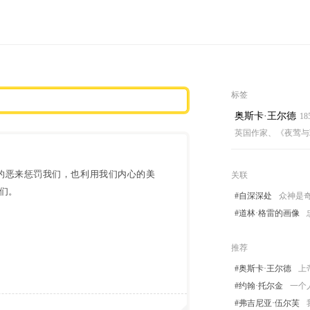
标签
奥斯卡·王尔德
18
英国作家、《夜莺与
的恶来惩罚我们，也利用我们内心的美
关联
们。
#自深深处
众神是
#道林·格雷的画像
推荐
#奥斯卡·王尔德
上
#约翰·托尔金
一个
#弗吉尼亚·伍尔芙