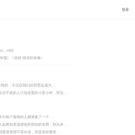
登录
54—1900
玫瑰》《道林·格雷的画像》
奇怪的，不仅仅我们的邪恶会成为 …
忠贞不贰的人只知道爱的小零小碎，而见 …
帝为每个孤独的人都准备了一个 …
人如果刻意逃避他所惧怕的东西，到头来 …
我逐渐变得不喜自省，而是喜欢睡觉 …