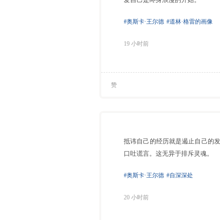
#奥斯卡·王尔德
#道林·格雷的画像
19 小时前
赞
抵讳自己的经历就是遏止自己的
口吐谎言。这无异于排斥灵魂。
#奥斯卡·王尔德
#自深深处
20 小时前