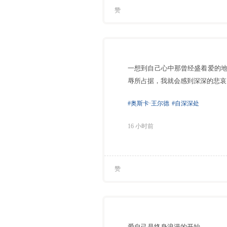
赞
一想到自己心中那曾经盛着爱的
辱所占据，我就会感到深深的悲哀
#奥斯卡·王尔德
#自深深处
16 小时前
赞
爱自己是终身浪漫的开始。