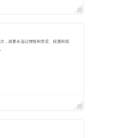
地方，就要永远让憎恨和苦涩、轻蔑和屈
。