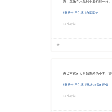
态，就像在水晶球中看幻影一样。
#奥斯卡·王尔德
#自深深处
15 小时前
赞
忠贞不贰的人只知道爱的小零小碎
#奥斯卡·王尔德
#道林·格雷的画像
15 小时前