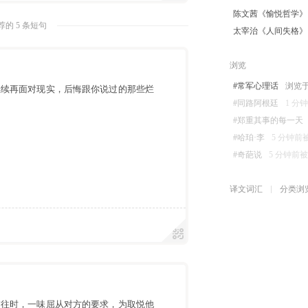
陈文茜《愉悦哲学》
的 5 条短句
太宰治《人间失格》
浏览
#常军心理话
浏览于刚
继续再面对现实，后悔跟你说过的那些烂
#同路阿根廷
1 分钟
#郑重其事的每一天
#哈珀·李
5 分钟前被浏
#奇葩说
5 分钟前被浏览
译文词汇
分类浏
交往时，一味屈从对方的要求，为取悦他