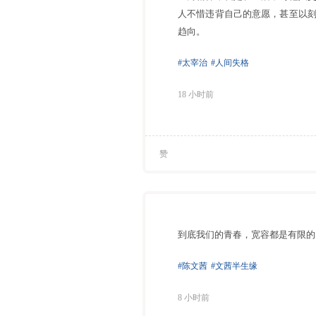
人不惜违背自己的意愿，甚至以
趋向。
#太宰治
#人间失格
18 小时前
赞
到底我们的青春，宽容都是有限的
#陈文茜
#文茜半生缘
8 小时前