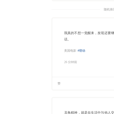
随机推荐
我真的不想一觉醒来，发现还要
话。
美国电影
#萌动
26 分钟前
赞
丑角精神，就是在生活中与他人