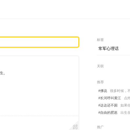
标签
常军心理话
关联
生。
推荐
#佛说
很多时候，
#长河呼叫黄江
点
#达达还不困
如果
#自由的肥崽
出生
推广