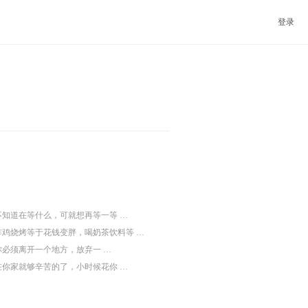
登录
不知道在等什么，可就想再等一等 …
炸鸡烧烤等于花钱变胖，喝奶茶饮料等 …
你必须离开一个地方，放弃一 …
在你家就够辛苦的了，小时候花你 …