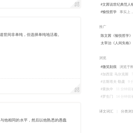
#文茜说世纪典范人
#愉悦哲学
事实上，
推广
道世间非单纯，但选择单纯地活着。
陈文茜《愉悦哲学》
太宰治《人间失格》
浏览
#微笑刻痕
浏览于刚刚 
#加西亚·马尔克斯
#古斯塔夫·勒庞
9 
#黄执中
11 分钟前被浏
#罗生门
14 分钟前被浏
译文词汇
分类浏
至与他相同的水平，然后以他熟悉的愚蠢