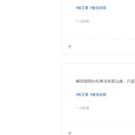
#陈文茜
#微笑刻痕
7 小时前
赞
瞬间我明白往事没有那么痛，只是
#陈文茜
#微笑刻痕
7 小时前
赞