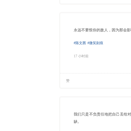
永远不要恨你的敌人，因为那会影
#陈文茜
#微笑刻痕
17 小时前
赞
我们只是不负责任地把自己丢给
缺。