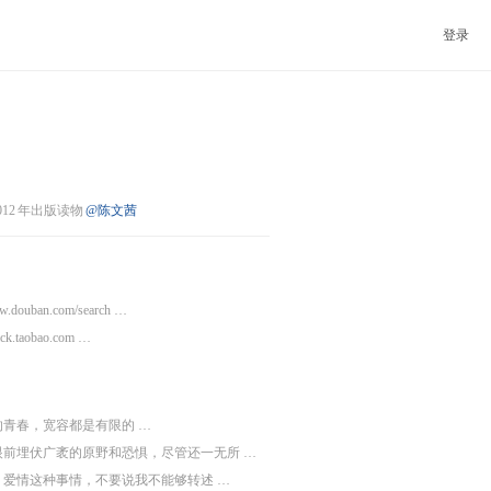
登录
012
年出版读物
@陈文茜
ww.douban.com/search …
click.taobao.com …
的青春，宽容都是有限的 …
眼前埋伏广袤的原野和恐惧，尽管还一无所 …
爱情这种事情，不要说我不能够转述 …