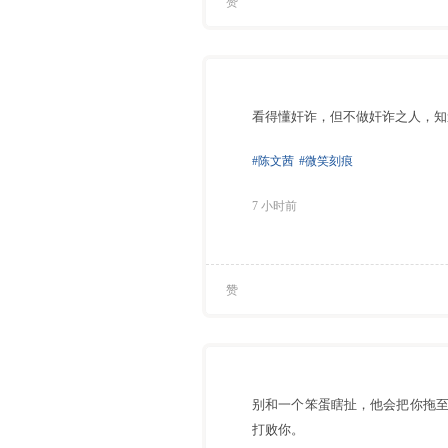
赞
看得懂奸诈，但不做奸诈之人，知
#陈文茜
#微笑刻痕
7 小时前
赞
别和一个笨蛋瞎扯，他会把你拖
打败你。