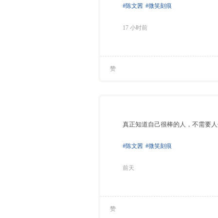
#陈文茜
#微笑刻痕
17 小时前
赞
真正知道自己很棒的人，不需要人
#陈文茜
#微笑刻痕
前天
赞