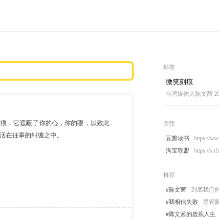
标签
微笑刻痕
台湾媒体人陈文茜
2
伤痕，它遮蔽了你的心，你的眼，以致此
关联
活在往事的纠缠之中。
豆瓣读书
https://w
淘宝联盟
https://s.
推荐
#陈文茜
到底我们
#我相信失败
尽管
#陈文茜的虚拟人生