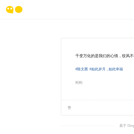
千变万化的是我们的心情，纹风不
#陈文茜
#如此岁月
，
如此幸福
刚刚
赞
基于 Dee