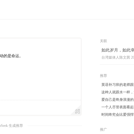
关联
如此岁月，如此
动的是命运。
台湾媒体人陈文茜
2
推荐
英语补习班的老师跟
这种人就跟水一样，
爱自己是终身浪漫的
一个人尽管表面看起
时间终究会比爱强悍
pSeek 生成推荐
推广