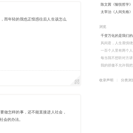
陈文茜《愉悦哲学》
太宰治《人间失格》
走，而年轻的我也正惶惑往后人生该怎么
浏览
千变万化的是我们的
遇
风间君，人生畏惧绕
一百个人里有两个人
每当我不想听对方讲
我的骄傲不允许我把
收录声明
分类浏
、要做怎样的事，还不能直接进人社会，
社会的办法。
遇