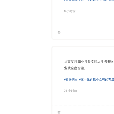
8 小时前
赞
从事某种职业只是实现人生梦想
业就全盘皆输。
#喜多川泰
#这一生再也不会有的奇
21 小时前
赞