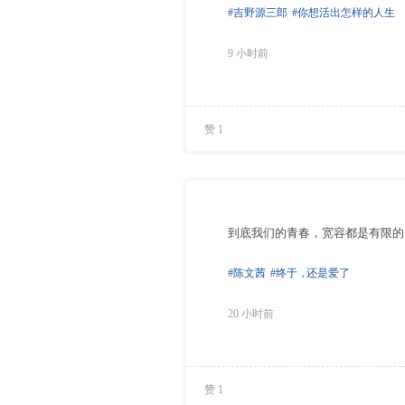
#吉野源三郎
#你想活出怎样的人生
9 小时前
赞 1
到底我们的青春，宽容都是有限的
#陈文茜
#终于
，
还是爱了
20 小时前
赞 1