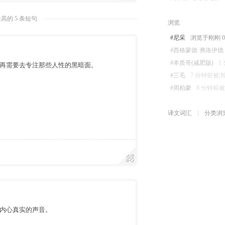
高的 5 条短句
浏览
#尼采
浏览于刚刚 08-
#西格蒙德·弗洛伊德
#本质哥(减肥版)
1
再需要去专注那些人性的黑暗面。
#三毛
7 分钟前被浏览 
#周柏豪
8 分钟前被浏览
译文词汇
分类浏
内心真实的声音。