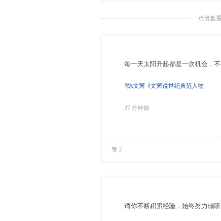
点赞数最
每一天太阳升起都是一次机会，不
#陈文茜
#文茜说世纪典范人物
27 分钟前
赞 2
请你不断积累经验，始终努力倾听