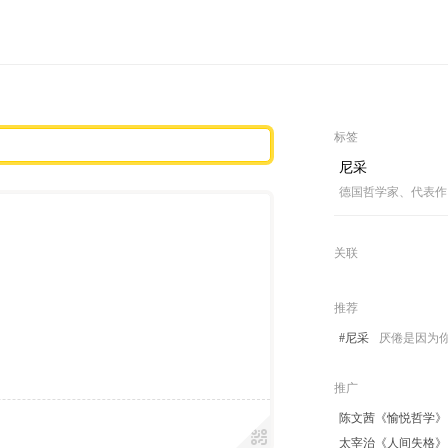
标签
尼采
德国哲学家、代表作
关联
推荐
#尼采
厌倦是因为你
推广
陈文茜《愉悦哲学》
太宰治《人间失格》