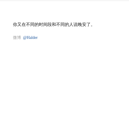
你又在不同的时间段和不同的人说晚安了。
微博
@Halder
两人相处中，更会怀疑对方的人，往往都是更爱说谎
的一方。
微博
@Halder