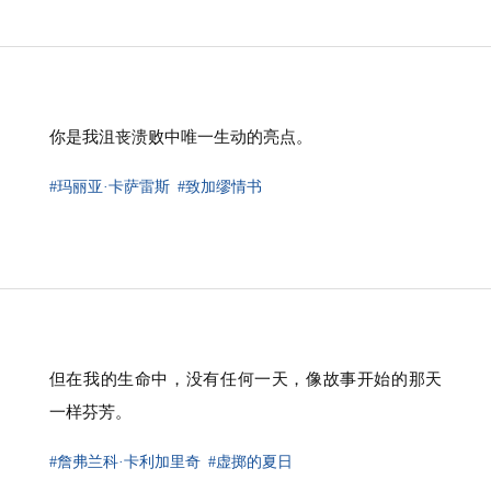
你是我沮丧溃败中唯一生动的亮点。
#玛丽亚·卡萨雷斯
#致加缪情书
但在我的生命中，没有任何一天，像故事开始的那天
一样芬芳。
#詹弗兰科·卡利加里奇
#虚掷的夏日