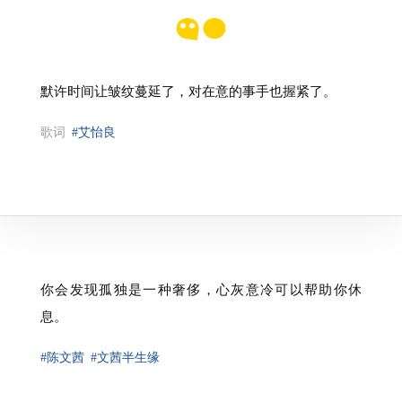
默许时间让皱纹蔓延了，对在意的事手也握紧了。
歌词
#艾怡良
你会发现孤独是一种奢侈，心灰意冷可以帮助你休
息。
#陈文茜
#文茜半生缘