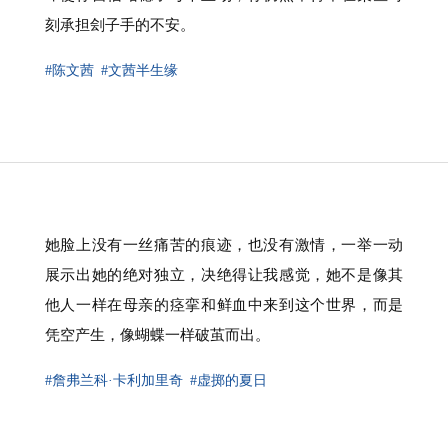
刻承担刽子手的不安。
#陈文茜
#文茜半生缘
她脸上没有一丝痛苦的痕迹，也没有激情，一举一动
展示出她的绝对独立，决绝得让我感觉，她不是像其
他人一样在母亲的痉挛和鲜血中来到这个世界，而是
凭空产生，像蝴蝶一样破茧而出。
#詹弗兰科·卡利加里奇
#虚掷的夏日