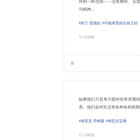
外的一种恐惧——没有期待、无
与精神。
#米兰·昆德拉
#不能承受的生命之轻
55 分钟前
赞
如果他们只是单方面对你有所期
系。他们会对生活有各种各样的期
#埃里克·乔根森
#纳瓦尔宝典
12 小时前