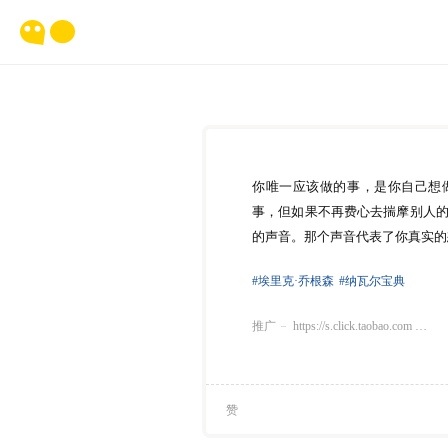
你唯一应该做的事，是你自己想
事，但如果不再费心去揣摩别人
的声音。那个声音代表了你真实的
#埃里克·乔根森
#纳瓦尔宝典
推广
https://s.click.taobao.com …
赞