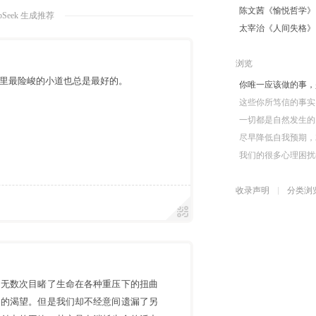
陈文茜《愉悦哲学》
pSeek 生成推荐
太宰治《人间失格》
浏览
里最险峻的小道也总是最好的。
你唯一应该做的事，
这些你所笃信的事实
一切都是自然发生的
尽早降低自我预期，
我们的很多心理困扰
收录声明
分类浏
，无数次目睹了生命在各种重压下的扭曲
切的渴望。但是我们却不经意间遗漏了另