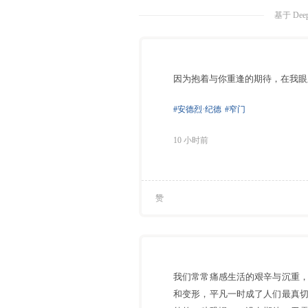
基于 Dee
因为抱着与你重逢的期待，在我眼
#安德烈·纪德
#窄门
10 小时前
赞
我们常常痛感生活的艰辛与沉重
和变形，平凡一时成了人们最真