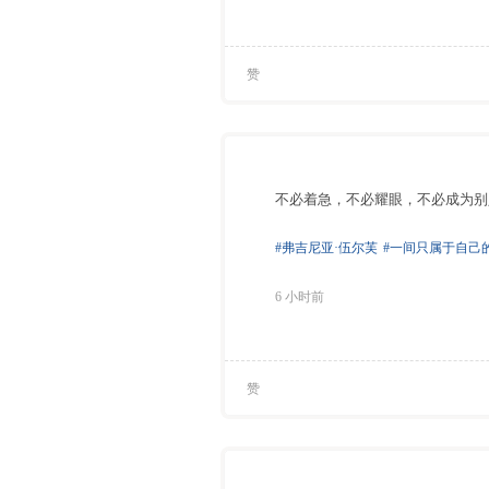
赞
不必着急，不必耀眼，不必成为别
#弗吉尼亚·伍尔芙
#一间只属于自己
6 小时前
赞