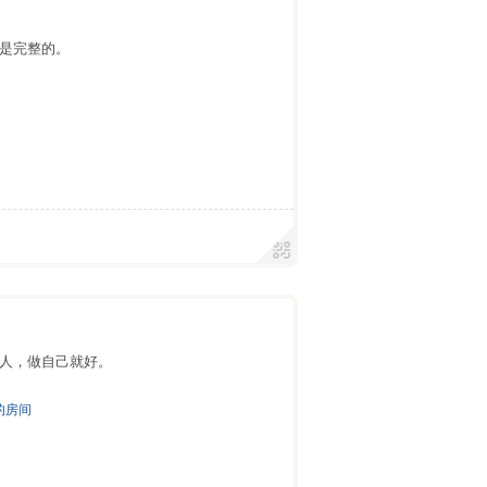
是完整的。
人，做自己就好。
的房间