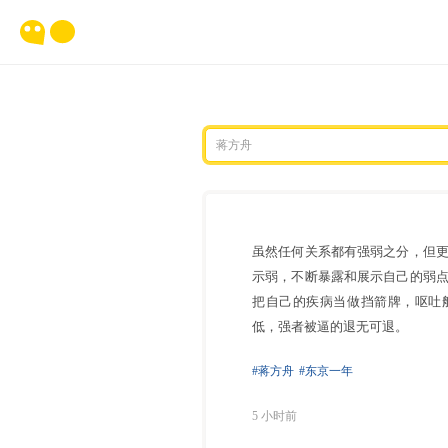
虽然任何关系都有强弱之分，但
示弱，不断暴露和展示自己的弱
把自己的疾病当做挡箭牌，呕吐
低，强者被逼的退无可退。
#蒋方舟
#东京一年
5 小时前