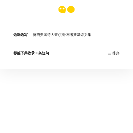
边喝边写
德裔美国诗人查尔斯·布考斯基诗文集
标签下共收录 0 条短句
排序