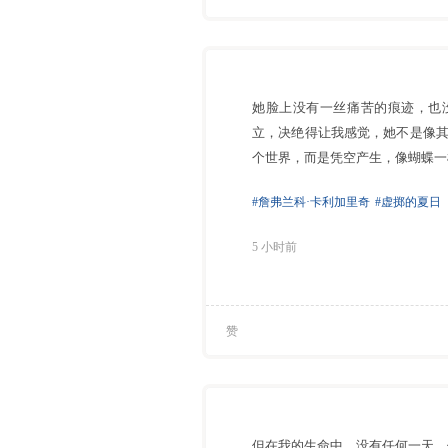
她脸上没有一丝痛苦的痕迹，也
立，决绝得让我感觉，她不是像
个世界，而是凭空产生，像蝴蝶一
#詹弗兰科·卡利加里奇
#虚掷的夏日
5 小时前
赞
但在我的生命中，没有任何一天，