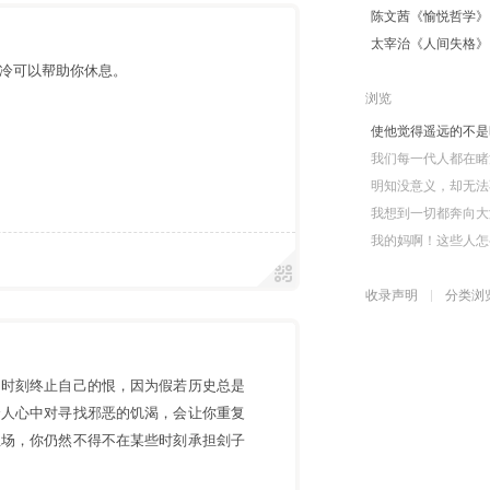
陈文茜《愉悦哲学》
太宰治《人间失格》
冷可以帮助你休息。
浏览
使他觉得遥远的不是
我们每一代人都在睹
明知没意义，却无法
我想到一切都奔向大
我的妈啊！这些人怎
收录声明
分类浏
的时刻终止自己的恨，因为假若历史总是
个人心中对寻找邪恶的饥渴，会让你重复
立场，你仍然不得不在某些时刻承担刽子