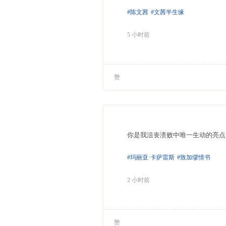
#陈文茜
#文茜半生缘
5 小时前
赞
你是我沮丧溃败中唯一生动的亮点
#玛丽亚·卡萨雷斯
#致加缪情书
2 小时前
赞