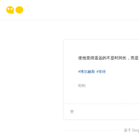
使他觉得遥远的不是时间长，而是
#博尔赫斯
#等待
刚刚
赞
基于 Dee