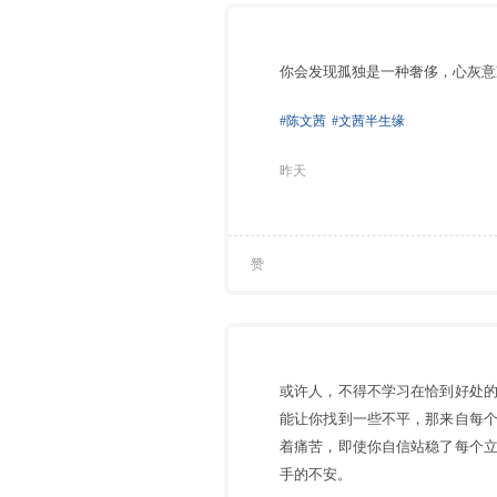
你会发现孤独是一种奢侈，心灰意
#陈文茜
#文茜半生缘
昨天
赞
或许人，不得不学习在恰到好处
能让你找到一些不平，那来自每
着痛苦，即使你自信站稳了每个
手的不安。