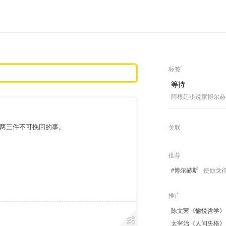
标签
等待
阿根廷小说家博尔赫
两三件不可挽回的事。
关联
推荐
#博尔赫斯
使他觉
推广
陈文茜《愉悦哲学》
太宰治《人间失格》