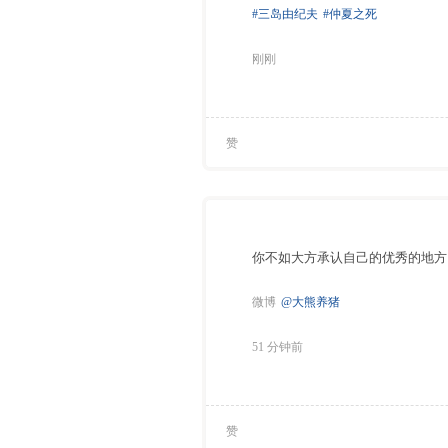
#三岛由纪夫
#仲夏之死
刚刚
赞
你不如大方承认自己的优秀的地方
微博
@大熊养猪
51 分钟前
赞