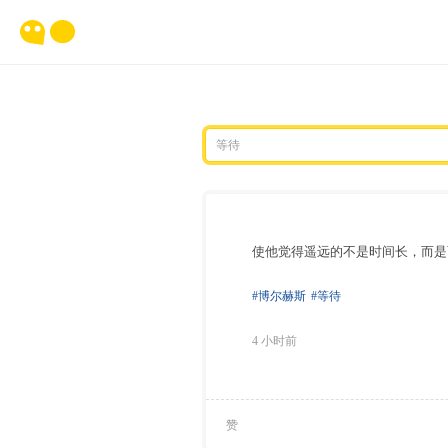
使他觉得遥远的不是时间长，而是
#博尔赫斯
#等待
4 小时前
赞