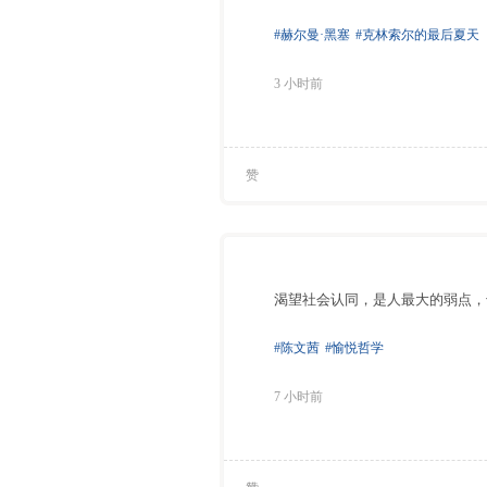
#赫尔曼·黑塞
#克林索尔的最后夏天
3 小时前
赞
渴望社会认同，是人最大的弱点，
#陈文茜
#愉悦哲学
7 小时前