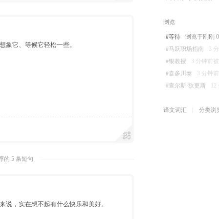
浏览
#等待
浏览于刚刚 08-
想象它、等候它轻松一些。
#马跃职场指南
3 
#银教授
3 分钟前被浏览
#喜多川泰
3 分钟前被
#查尔斯·狄更斯
12
译文词汇
分类浏
的 5 条短句
来说，实在想不起有什么快乐和美好。