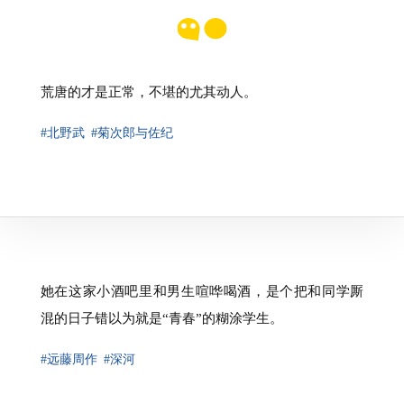
荒唐的才是正常，不堪的尤其动人。
#北野武
#菊次郎与佐纪
她在这家小酒吧里和男生喧哗喝酒，是个把和同学厮
混的日子错以为就是“青春”的糊涂学生。
#远藤周作
#深河