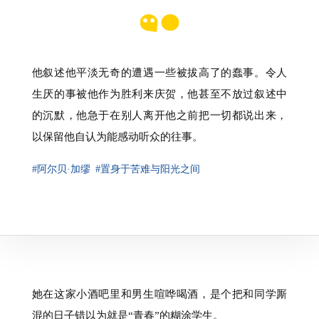
他叙述他平淡无奇的遭遇一些被拔高了的蠢事。令人
生厌的事被他作为胜利来庆贺，他甚至不放过叙述中
的沉默，他急于在别人离开他之前把一切都说出来，
以保留他自认为能感动听众的往事。
#阿尔贝·加缪
#置身于苦难与阳光之间
她在这家小酒吧里和男生喧哗喝酒，是个把和同学厮
混的日子错以为就是“青春”的糊涂学生。