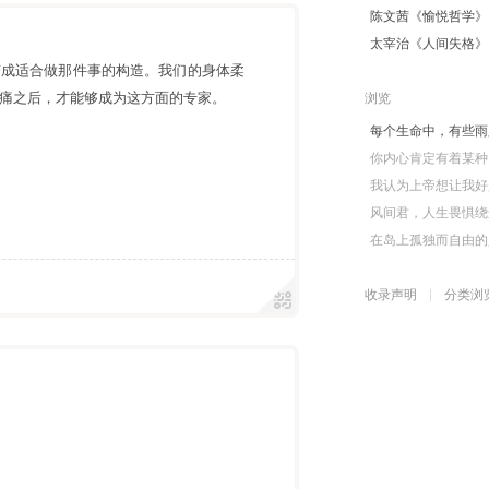
陈文茜《愉悦哲学》
太宰治《人间失格》
变成适合做那件事的构造。我们的身体柔
痛之后，才能够成为这方面的专家。
浏览
每个生命中，有些雨
你内心肯定有着某种
我认为上帝想让我好
风间君，人生畏惧绕
在岛上孤独而自由的
收录声明
分类浏