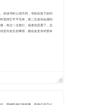
险。你读书时心境不同，书给你留下的印
读时觉得它平平无奇，第二次读却会感到
伤痛，有过一次旅行，或者你恋爱了。总
任何意外发生的事情，都会改变你对那本
一起，我倾听他们的故事，听他们说怎么