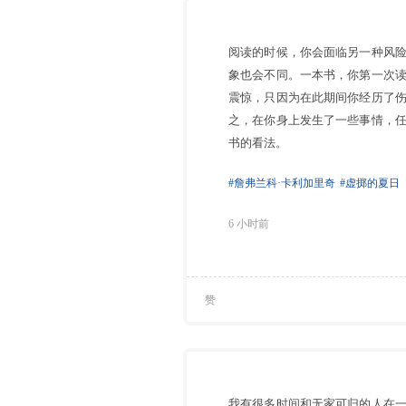
阅读的时候，你会面临另一种风
象也会不同。一本书，你第一次
震惊，只因为在此期间你经历了
之，在你身上发生了一些事情，
书的看法。
#詹弗兰科·卡利加里奇
#虚掷的夏日
6 小时前
赞
我有很多时间和无家可归的人在