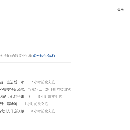
登录
法柏创作的短篇小说集
@米歇尔·法柏
留下些遗憾，永 …
2 小时前被浏览
不需要特别渴求。当你殷 …
20 小时前被浏览
因的，他们平庸、没 …
9 小时前被浏览
男生喧哗喝 …
1 小时前被浏览
诉别人什么该做 …
8 小时前被浏览