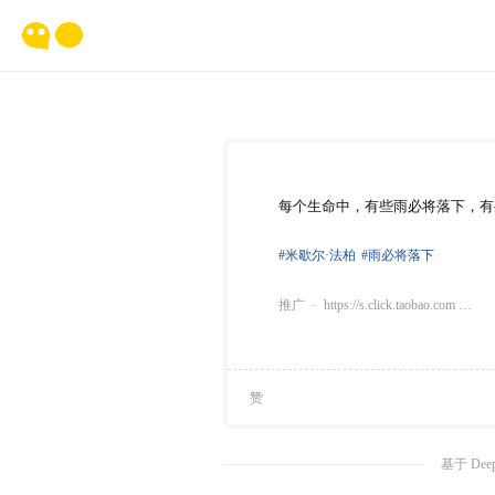
每个生命中，有些雨必将落下，有
#米歇尔·法柏
#雨必将落下
推广
https://s.click.taobao.com …
赞
基于 Dee