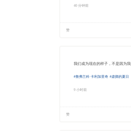
40 分钟前
赞
我们成为现在的样子，不是因为我
#詹弗兰科·卡利加里奇
#虚掷的夏日
9 小时前
赞