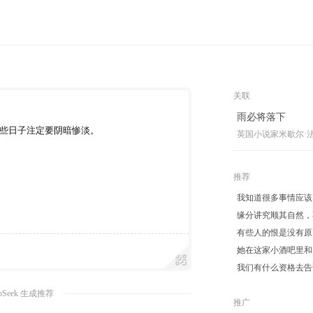
关联
雨必将落下
些日子注定要阴暗惨淡。
英国小说家米歇尔·
推荐
我知道很多事情应该
缘分讲究顺其自然，
有些人的恨是没有原
她在这家小酒吧里和
我们有什么资格去告
pSeek 生成推荐
推广