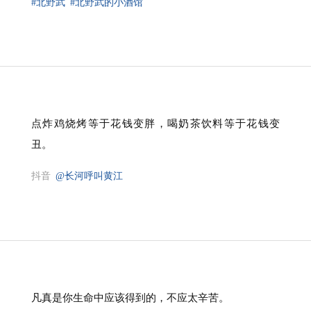
#北野武
#北野武的小酒馆
点炸鸡烧烤等于花钱变胖，喝奶茶饮料等于花钱变
丑。
抖音
@长河呼叫黄江
凡真是你生命中应该得到的，不应太辛苦。