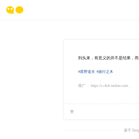
到头来，有意义的并不是结果，而
#星野道夫
#旅行之木
推广
https://s.click.taobao.com …
赞
基于 Dee