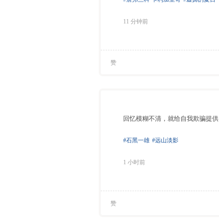
11 分钟前
赞
回忆模糊不清，就给自我欺骗提供
#石黑一雄
#远山淡影
1 小时前
赞