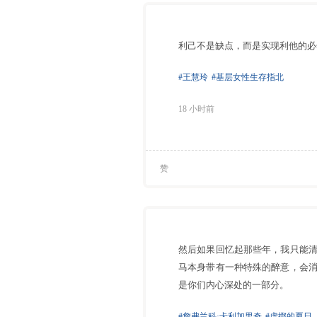
利己不是缺点，而是实现利他的必
#王慧玲
#基层女性生存指北
18 小时前
赞
然后如果回忆起那些年，我只能
马本身带有一种特殊的醉意，会
是你们内心深处的一部分。
#詹弗兰科·卡利加里奇
#虚掷的夏日