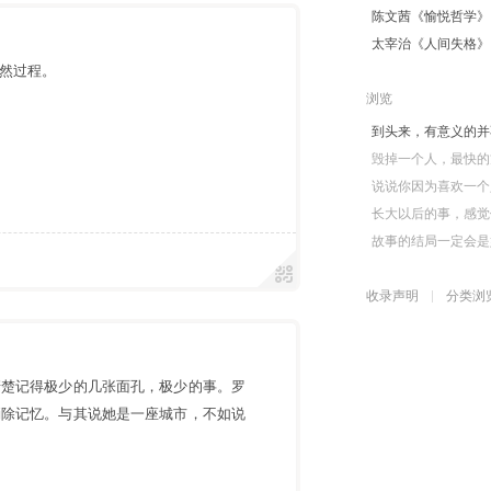
陈文茜《愉悦哲学》
太宰治《人间失格》
然过程。
浏览
到头来，有意义的并
毁掉一个人，最快的
说说你因为喜欢一个
⁠长大以后的事，感觉
故事的结局一定会是
收录声明
分类浏
清楚记得极少的几张面孔，极少的事。罗
消除记忆。与其说她是一座城市，不如说