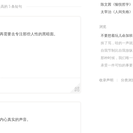
陈文茜《愉悦哲学》
高的 5 条短句
太宰治《人间失格》
浏览
再需要去专注那些人性的黑暗面。
不要想着玩儿命加班
挨了骂，哇的一声就
自我节制比自我放纵
那种时候，我们唯一
承受一件可怕的事要
收录声明
分类浏
内心真实的声音。