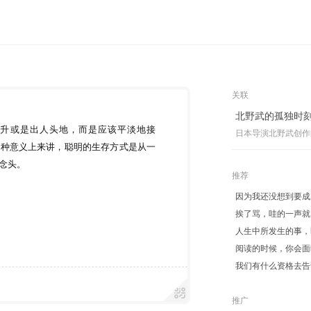
关联
北野武的孤独时
升或是出人头地，而是应该平淡地接
日本导演北野武创作
某种意义上来讲，聪明的生存方式是从一
的念头。
推荐
因为我还没想到要成
挨了骂，哇的一声就
人生中所发生的事，
阅读的时候，你会面
我们有什么资格去告
推广