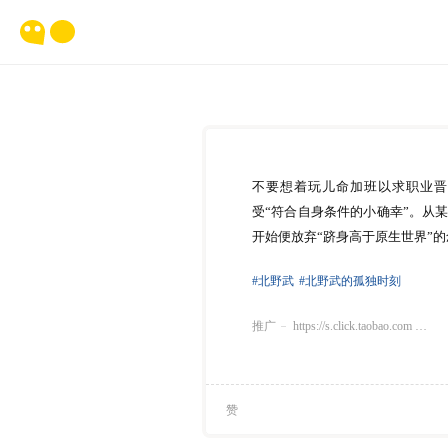
不要想着玩儿命加班以求职业晋
受“符合自身条件的小确幸”。从
开始便放弃“跻身高于原生世界”
#北野武
#北野武的孤独时刻
推广
https://s.click.taobao.com …
赞