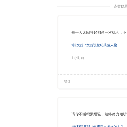
点赞数最
每一天太阳升起都是一次机会，不
#陈文茜
#文茜说世纪典范人物
1 小时前
赞 2
请你不断积累经验，始终努力倾听
#吉野源三郎
#你想活出怎样的人生