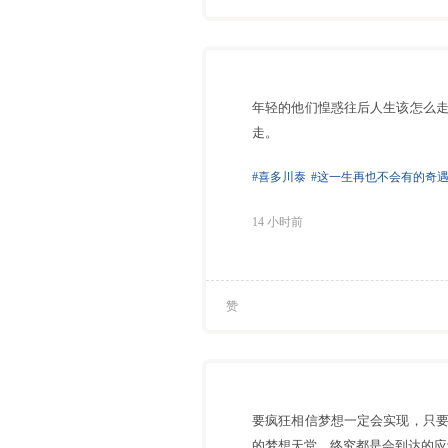
年轻的他们惶惑往后人生该怎么
走。
#喜多川泰
#这一生再也不会有的奇
14 小时前
赞
要疯狂相信梦想一定会实现，只
的梦想天堂，终究都是会到达的应