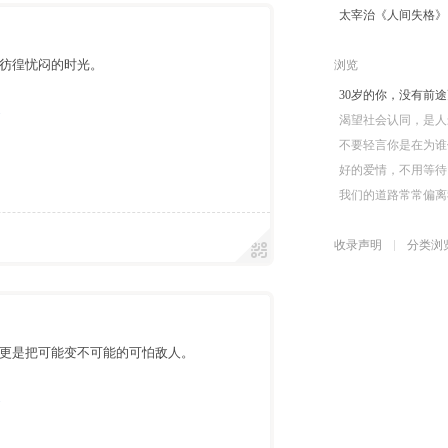
太宰治《人间失格》
段彷徨忧闷的时光。
浏览
30岁的你，没有前途
遇
渴望社会认同，是人
不要轻言你是在为谁
好的爱情，不用等待
我们的道路常常偏离
收录声明
分类浏
更是把可能变不可能的可怕敌人。
遇