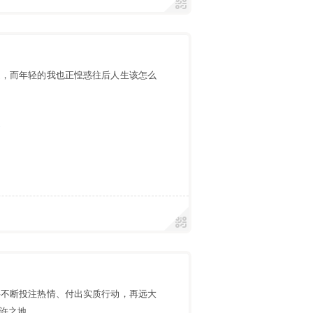
走，而年轻的我也正惶惑往后人生该怎么
遇
要不断投注热情、付出实质行动，再远大
许之地。