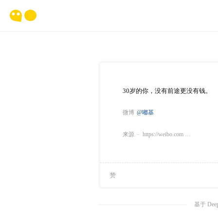
30岁的你，没有前途更没有钱。
微博
@嘟基
来源
https://weibo.com …
赞
基于 Dee