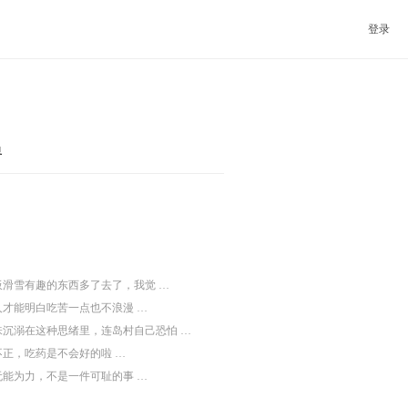
登录
界
板滑雪有趣的东西多了去了，我觉 …
人才能明白吃苦一点也不浪漫 …
味沉溺在这种思绪里，连岛村自己恐怕 …
正，吃药是不会好的啦 …
无能为力，不是一件可耻的事 …