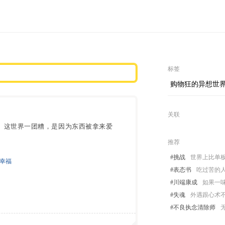
标签
购物狂的异想世
关联
。这世界一团糟，是因为东西被拿来爱
推荐
#挑战
世界上比单
幸福
#表态书
吃过苦的
#川端康成
如果一
#失魂
外遇跟心术不
#不良执念清除师