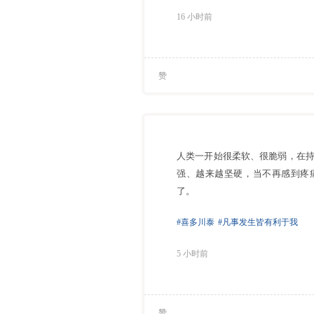
16 小时前
赞
人类一开始很柔软、很脆弱，在
强、越来越坚硬，当不再感到疼
了。
#喜多川泰
#凡事发生皆有利于我
5 小时前
赞