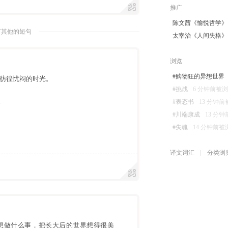
推广
陈文茜《愉悦哲学》
下其他的短句
太宰治《人间失格》
浏览
#购物狂的异想世界
段彷徨忧闷的时光。
#挑战
6 分钟前被浏览 
遇
#表态书
13 分钟前被浏
#川端康成
13 分钟前
#失魂
14 分钟前被浏览
译文词汇
分类浏
后想做什么事，把长大后的世界想得很美