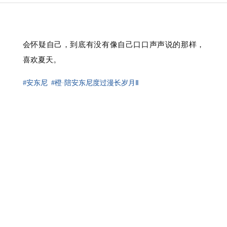
会怀疑自己，到底有没有像自己口口声声说的那样，
喜欢夏天。
#安东尼
#橙·陪安东尼度过漫长岁月Ⅱ