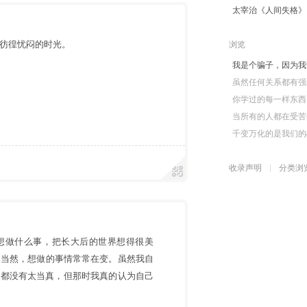
太宰治《人间失格》
段彷徨忧闷的时光。
浏览
我是个骗子，因为我
遇
虽然任何关系都有强
你学过的每一样东西
当所有的人都在受苦
千变万化的是我们的
收录声明
分类浏
后想做什么事，把长大后的世界想得很美
。当然，想做的事情常常在变。虽然我自
”都没有太当真，但那时我真的认为自己