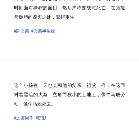
时刻面对狰狞的面目，然后声称要战胜死亡。在危险
与惨烈的毁灭之处，获得重生。
#陈文茜
#文茜半生缘
这个小孩有一天也会和他的父亲、祖父一样，在这面
对着黑暗的大海，贫瘠而狭小的土地上，像牛马般劳
动，像牛马般死去。
#远藤周作
#沉默