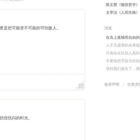
陈文茜《愉悦哲学》
太宰治《人间失格》
更是把可能变不可能的可怕敌人。
浏览
在岛上孤独而自由的
遇
人不为虚渺的未来或
只有站在比别人高的
不要错把手段当目的
等到我们迷失了，我
收录声明
分类浏
段彷徨忧闷的时光。
遇