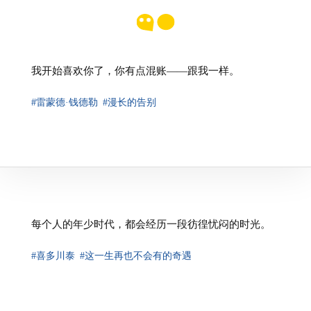
我开始喜欢你了，你有点混账——跟我一样。
#雷蒙德·钱德勒
#漫长的告别
⁠每个人的年少时代，都会经历一段彷徨忧闷的时光。
#喜多川泰
#这一生再也不会有的奇遇