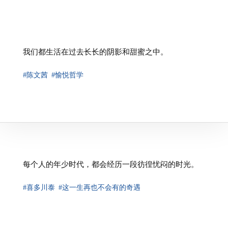
我们都生活在过去长长的阴影和甜蜜之中。
#陈文茜
#愉悦哲学
⁠每个人的年少时代，都会经历一段彷徨忧闷的时光。
#喜多川泰
#这一生再也不会有的奇遇