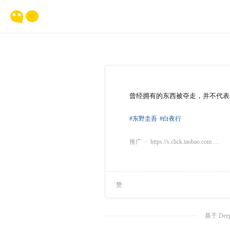
曾经拥有的东西被夺走，并不代表
#东野圭吾
#白夜行
推广
https://s.click.taobao.com …
赞
基于 Dee