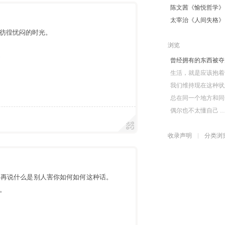
陈文茜《愉悦哲学》
太宰治《人间失格》
段彷徨忧闷的时光。
浏览
遇
曾经拥有的东西被夺
生活，就是应该抱着
我们维持现在这种状
总在同一个地方和同
偶尔也不太懂自己 
收录声明
分类浏
要再说什么是别人害你如何如何这种话。
。