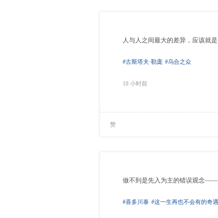
人与人之间最大的差异，应该就是
#古斯塔夫·勒庞
#乌合之众
18 小时前
赞
做不到是先入为主的错误观念——
#喜多川泰
#这一生再也不会有的奇